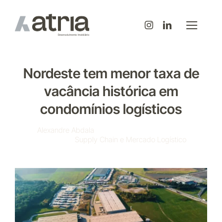
Ir
para
o
conteúdo
Nordeste tem menor taxa de
vacância histórica em
condomínios logísticos
By
Alexandre Abdala
-
Published On: 26/10/2023
-
Categories:
Supply Chain e Mercado Logístico