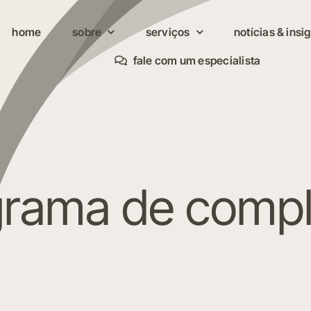
home
home
sobre
sobre
serviços
serviços
notícias & insi
notícias & insi
fale com um especialista
fale com um especialista
grama de compl