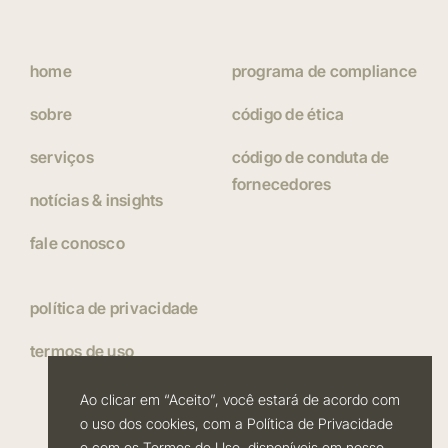
home
programa de compliance
sobre
código de ética
serviços
código de conduta de
fornecedores
notícias & insights
fale conosco
política de privacidade
termos de uso
Ao clicar em “Aceito”, você estará de acordo com
© 2026Atria Desenvolvimento Imobiliário. Todos os direitos
o uso dos cookies, com a Política de Privacidade
reservados.
e com os Termos de Uso, disponíveis em nosso